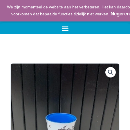
Ga
We zijn momenteel de website aan het verbeteren. Het kan daardo
naar
€
0,00
Winkelwage
Negeren
voorkomen dat bepaalde functies tijdelijk niet werken.
de
inhoud