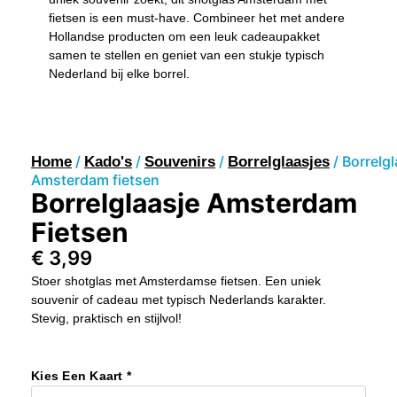
fietsen is een must-have. Combineer het met andere
Hollandse producten om een leuk cadeaupakket
samen te stellen en geniet van een stukje typisch
Nederland bij elke borrel.
/
/
/
/ Borrelgl
Home
Kado's
Souvenirs
Borrelglaasjes
Amsterdam fietsen
Borrelglaasje Amsterdam
Fietsen
€
3,99
Stoer shotglas met Amsterdamse fietsen. Een uniek
souvenir of cadeau met typisch Nederlands karakter.
Stevig, praktisch en stijlvol!
Borrelglaasje
Amsterdam
Kies Een Kaart *
Fietsen