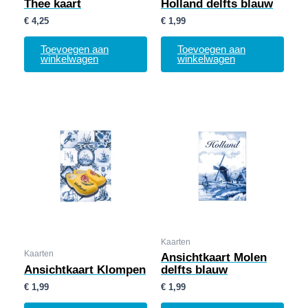
Thee kaart
Holland delfts blauw
€
4,25
€
1,99
Toevoegen aan
Toevoegen aan
winkelwagen
winkelwagen
Kaarten
Kaarten
Ansichtkaart Molen
Ansichtkaart Klompen
delfts blauw
€
1,99
€
1,99