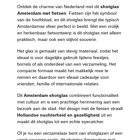
Ontdek de charme van Nederland met dit
shotglas
Amsterdam met fietsen
. Fietsen zijn hét symbool
van de hoofdstad, en dit shotglas brengt die typisch
Amsterdamse sfeer perfect in beeld. Met een vrolijk
en herkenbaar fietsontwerp is dit shotglas niet alleen
praktisch, maar ook een stijlvol souvenir.
Het glas is gemaakt van stevig materiaal, zodat het
ideaal is voor dagelijks gebruik tijdens feestjes,
borrels of als onderdeel van een verzameling. Het
compacte formaat maakt het makkelijk mee te
nemen en daardoor een ideaal cadeautje voor
vrienden, familie of internationale relaties.
Dit
Amsterdam shotglas
combineert functionaliteit
met cultuur en is een prachtige herinnering aan een
bezoek aan de stad. Het design met de fietsen straalt
Hollandse nuchterheid en gezelligheid
uit en
maakt dit shotglas tot een echte eyecatcher.
Of je nu een verzamelaar bent van shotglazen of een
uniek souvenir zoekt, dit shotglas Amsterdam met