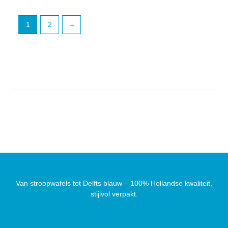
1
2
→
Van stroopwafels tot Delfts blauw – 100% Hollandse kwaliteit,
stijlvol verpakt.