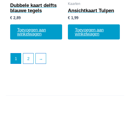
Kaarten
Dubbele kaart delfts
blauwe tegels
Ansichtkaart Tulpen
€
2,89
€
1,99
Toevoegen aan
Toevoegen aan
winkelwagen
winkelwagen
1
2
→