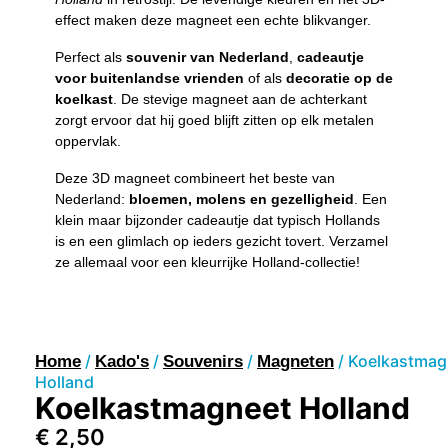
effect maken deze magneet een echte blikvanger.
Perfect als
souvenir van Nederland
,
cadeautje
voor buitenlandse vrienden
of als
decoratie op de
koelkast
. De stevige magneet aan de achterkant
zorgt ervoor dat hij goed blijft zitten op elk metalen
oppervlak.
Deze 3D magneet combineert het beste van
Nederland:
bloemen, molens en gezelligheid
. Een
klein maar bijzonder cadeautje dat typisch Hollands
is en een glimlach op ieders gezicht tovert. Verzamel
ze allemaal voor een kleurrijke Holland-collectie!
/
/
/
/ Koelkastmag
Home
Kado's
Souvenirs
Magneten
Holland
Koelkastmagneet Holland
€
2,50