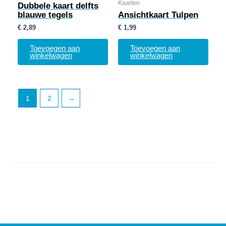
Kaarten
Dubbele kaart delfts
blauwe tegels
Ansichtkaart Tulpen
€
2,89
€
1,99
Toevoegen aan
Toevoegen aan
winkelwagen
winkelwagen
1
2
→