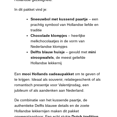
In dit pakket vind je:
Sneeuwbol met kussend paartje
– een
prachtig symbool van Hollandse liefde en
traditie
Chocolade klompjes
– heerlijke
melkchocolaatjes in de vorm van
Nederlandse klompjes
Delfts blauw huisje
– gevuld met
mini
stroopwafels
, de meest geliefde
Hollandse lekkernij
Een
mooi Hollands cadeaupakket
om te geven of
te krijgen. Ideaal als souvenir, relatiegeschenk of als
romantisch presentje voor Valentijnsdag, een
jubileum of als aandenken aan Nederland.
De combinatie van het kussende paartje, de
authentieke Delfts blauwe details en de zoete
Hollandse lekkernijen maken dit pakket
onweerstaanbaar. Een echt stukje
Dutch tradition