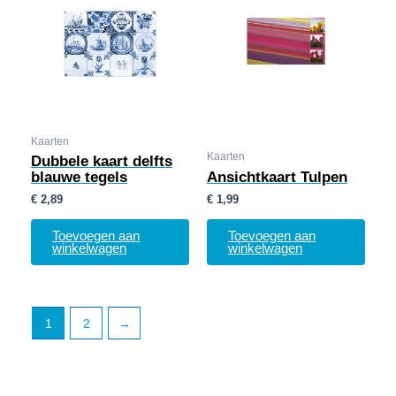
Kaarten
Kaarten
Dubbele kaart delfts
blauwe tegels
Ansichtkaart Tulpen
€
2,89
€
1,99
Toevoegen aan
Toevoegen aan
winkelwagen
winkelwagen
1
2
→