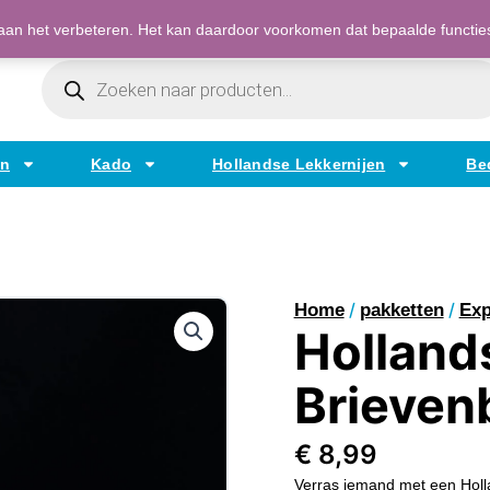
Bestellen op factuur mogelijk voor bedrijven
an het verbeteren. Het kan daardoor voorkomen dat bepaalde functies t
Producten
Zoeken
en
Kado
Hollandse Lekkernijen
Be
/
/
Home
pakketten
Exp
Holland
Brieven
€
8,99
Verras iemand met een Holl