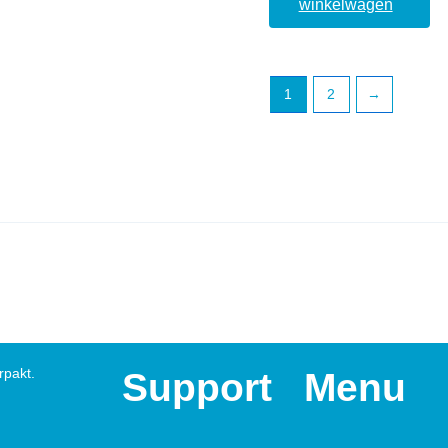
winkelwagen
1
2
→
rpakt.
Support
Menu