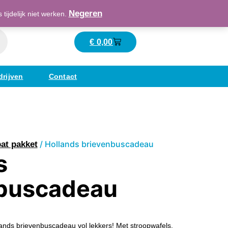
Maatschappelijk verantwoord ondernemend
Negeren
ijdelijk niet werken.
€
0,00
Winkelwagen
drijven
Contact
/ Hollands brievenbuscadeau
at pakket
s
buscadeau
ands brievenbuscadeau vol lekkers! Met stroopwafels,