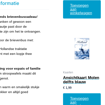
nformatie
Toevoegen
aan
winkelwagen
ands brievenbuscadeau
!
danken of gewoon een
autje past door de
te zijn om het te ontvangen.
door de brievenbus met:
Hollandse traktatie
t met een kopje thee
ing voor expats of familie
Kaarten
n stroopwafels maakt dit
Ansichtkaart Molen
genot.
delfts blauw
n warm en smakelijk stukje
€
1,99
kker en altijd goed
Toevoegen
aan