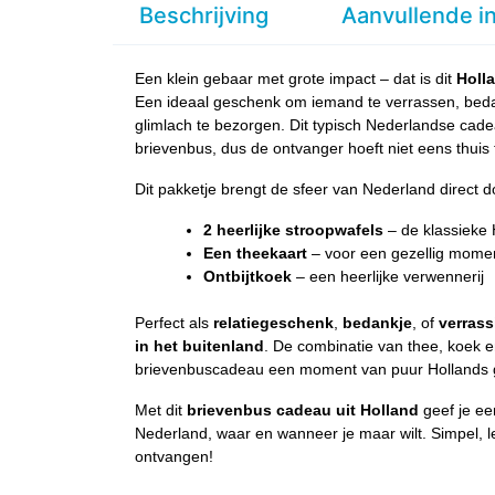
Beschrijving
Aanvullende i
Een klein gebaar met grote impact – dat is dit
Holl
Een ideaal geschenk om iemand te verrassen, be
glimlach te bezorgen. Dit typisch Nederlandse cade
brievenbus, dus de ontvanger hoeft niet eens thuis 
Dit pakketje brengt de sfeer van Nederland direct 
2 heerlijke stroopwafels
– de klassieke 
Een theekaart
– voor een gezellig momen
Ontbijtkoek
– een heerlijke verwennerij
Perfect als
relatiegeschenk
,
bedankje
, of
verrass
in het buitenland
. De combinatie van thee, koek e
brievenbuscadeau een moment van puur Hollands 
Met dit
brievenbus cadeau uit Holland
geef je ee
Nederland, waar en wanneer je maar wilt. Simpel, le
ontvangen!