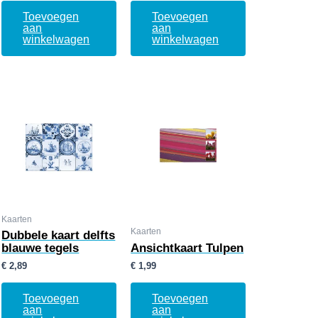
Toevoegen
Toevoegen
aan
aan
winkelwagen
winkelwagen
Kaarten
Kaarten
Dubbele kaart delfts
blauwe tegels
Ansichtkaart Tulpen
€
2,89
€
1,99
Toevoegen
Toevoegen
aan
aan