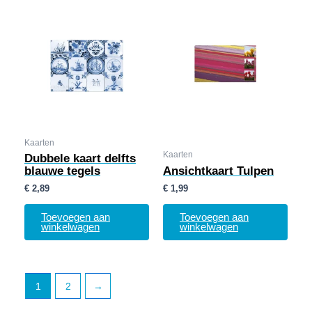
Kaarten
Kaarten
Dubbele kaart delfts
blauwe tegels
Ansichtkaart Tulpen
€
2,89
€
1,99
Toevoegen aan
Toevoegen aan
winkelwagen
winkelwagen
1
2
→