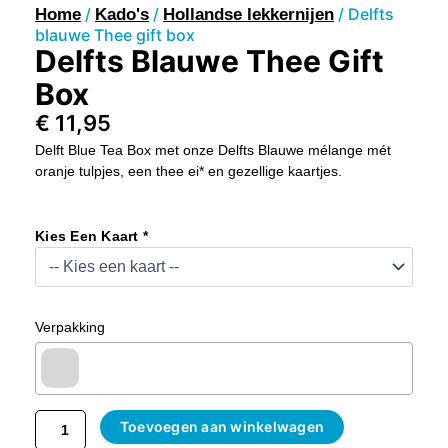
/
/
/ Delfts
Home
Kado's
Hollandse lekkernijen
blauwe Thee gift box
Delfts Blauwe Thee Gift
Box
€
11,95
Delft Blue Tea Box met onze Delfts Blauwe mélange mét
oranje tulpjes, een thee ei* en gezellige kaartjes.
Delfts
Blauwe
Kies Een Kaart *
Thee
Gift
Box
Aantal
Verpakking
Toevoegen aan winkelwagen