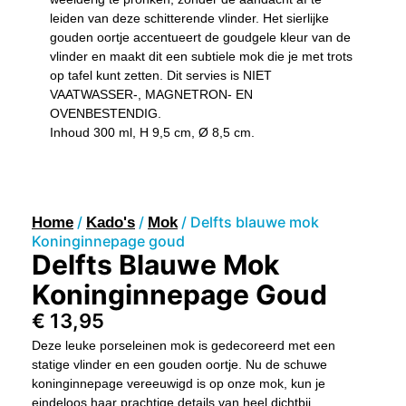
leiden van deze schitterende vlinder. Het sierlijke
gouden oortje accentueert de goudgele kleur van de
vlinder en maakt dit een subtiele mok die je met trots
op tafel kunt zetten. Dit servies is NIET
VAATWASSER-, MAGNETRON- EN
OVENBESTENDIG.
Inhoud 300 ml, H 9,5 cm, Ø 8,5 cm.
/
/
/ Delfts blauwe mok
Home
Kado's
Mok
Koninginnepage goud
Delfts Blauwe Mok
Koninginnepage Goud
€
13,95
Deze leuke porseleinen mok is gedecoreerd met een
statige vlinder en een gouden oortje. Nu de schuwe
koninginnepage vereeuwigd is op onze mok, kun je
eindeloos haar prachtige details van heel dichtbij