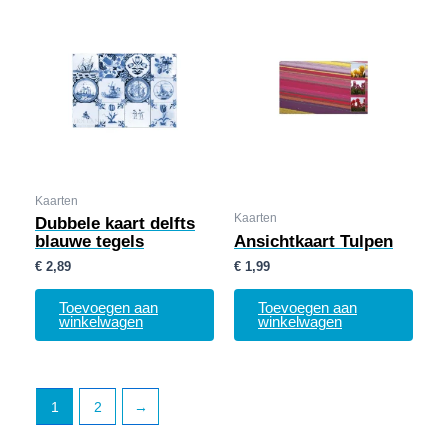
Kaarten
Kaarten
Dubbele kaart delfts
blauwe tegels
Ansichtkaart Tulpen
€
2,89
€
1,99
Toevoegen aan
Toevoegen aan
winkelwagen
winkelwagen
1
2
→