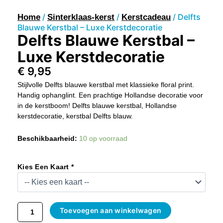
/
/
/ Delfts
Home
Sinterklaas-kerst
Kerstcadeau
Blauwe Kerstbal – Luxe Kerstdecoratie
Delfts Blauwe Kerstbal –
Luxe Kerstdecoratie
€
9,95
Stijlvolle Delfts blauwe kerstbal met klassieke floral print.
Handig ophanglint. Een prachtige Hollandse decoratie voor
in de kerstboom! Delfts blauwe kerstbal, Hollandse
kerstdecoratie, kerstbal Delfts blauw.
Delfts
Beschikbaarheid:
10 op voorraad
Blauwe
Kerstbal
–
Kies Een Kaart *
Luxe
Kerstdecoratie
Aantal
Toevoegen aan winkelwagen