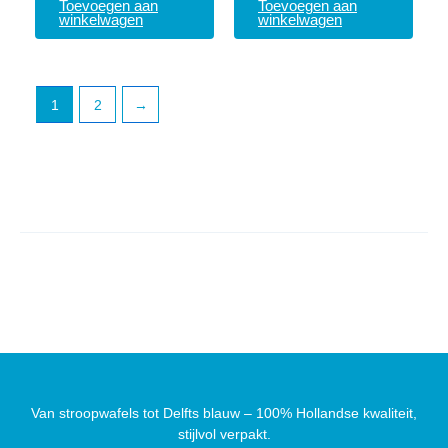
Toevoegen aan
Toevoegen aan
winkelwagen
winkelwagen
1
2
→
Van stroopwafels tot Delfts blauw – 100% Hollandse kwaliteit,
stijlvol verpakt.