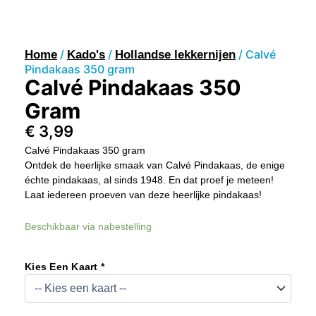
/
/
/ Calvé
Home
Kado's
Hollandse lekkernijen
Pindakaas 350 gram
Calvé Pindakaas 350
Gram
€
3,99
Calvé Pindakaas 350 gram
Ontdek de heerlijke smaak van Calvé Pindakaas, de enige
échte pindakaas, al sinds 1948. En dat proef je meteen!
Laat iedereen proeven van deze heerlijke pindakaas!
Calvé
Beschikbaar via nabestelling
Pindakaas
350
Gram
Kies Een Kaart *
Aantal