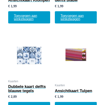
Ansichtkaart Klompen
delfts blauw
€
1,99
€
1,99
Toevoegen aan
Toevoegen aan
winkelwagen
winkelwagen
Kaarten
Kaarten
Dubbele kaart delfts
blauwe tegels
Ansichtkaart Tulpen
€
2,89
€
1,99