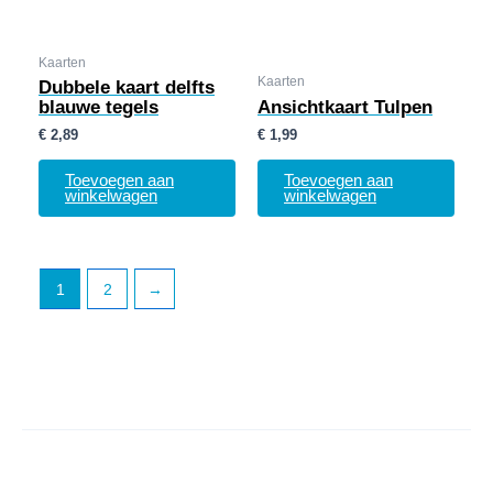
Kaarten
Kaarten
Dubbele kaart delfts
blauwe tegels
Ansichtkaart Tulpen
€
2,89
€
1,99
Toevoegen aan
Toevoegen aan
winkelwagen
winkelwagen
1
2
→