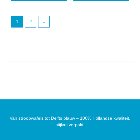
1
2
→
Van stroopwafels tot Delfts blauw – 100% Hollandse kwaliteit,
stijlvol verpakt.