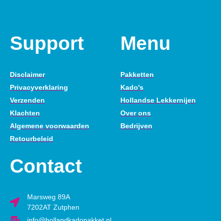
Support
Menu
Disclaimer
Pakketten
Privacyverklaring
Kado's
Verzenden
Hollandse Lekkernijen
Klachten
Over ons
Algemene voorwaarden
Bedrijven
Retourbeleid
Contact
Marsweg 89A
7202AT Zutphen
info@hollandkadopakket.nl