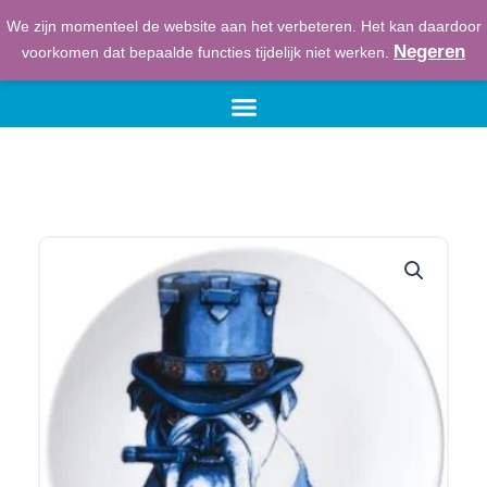
Ga
We zijn momenteel de website aan het verbeteren. Het kan daardoor
naar
€
0,00
Winkelwage
Negeren
voorkomen dat bepaalde functies tijdelijk niet werken.
de
inhoud