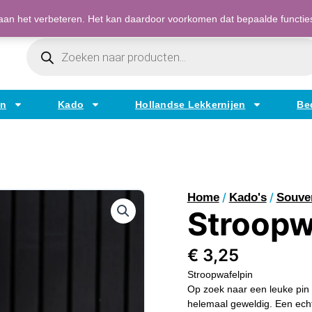
Bestellen op factuur mogelijk voor bedrijven
an het verbeteren. Het kan daardoor voorkomen dat bepaalde functies t
Producten
Zoeken
en
Kado
Hollandse Lekkernijen
Be
/
/
Home
Kado's
Souve
Stroopw
€
3,25
Stroopwafelpin
Op zoek naar een leuke pin 
helemaal geweldig. Een echt