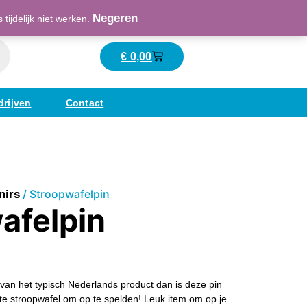
Maatschappelijk verantwoord ondernemend
Negeren
ijdelijk niet werken.
€
0,00
Winkelwagen
drijven
Contact
/ Stroopwafelpin
nirs
afelpin
van het typisch Nederlands product dan is deze pin
e stroopwafel om op te spelden! Leuk item om op je