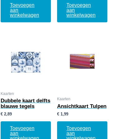
Toevoegen
Toevoegen
aan
aan
winkelwagen
winkelwagen
Kaarten
Kaarten
Dubbele kaart delfts
blauwe tegels
Ansichtkaart Tulpen
€
2,89
€
1,99
Toevoegen
Toevoegen
aan
aan
winkelwagen
winkelwagen