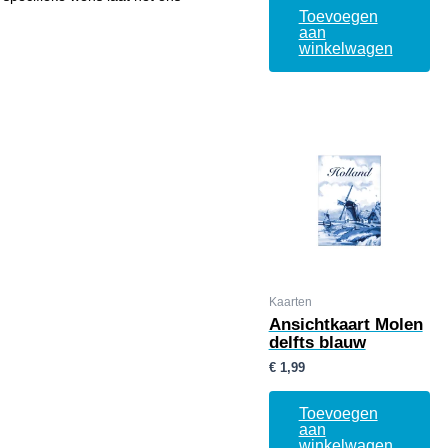
Toevoegen
aan
winkelwagen
Kaarten
Ansichtkaart Molen
delfts blauw
€
1,99
Toevoegen
aan
winkelwagen