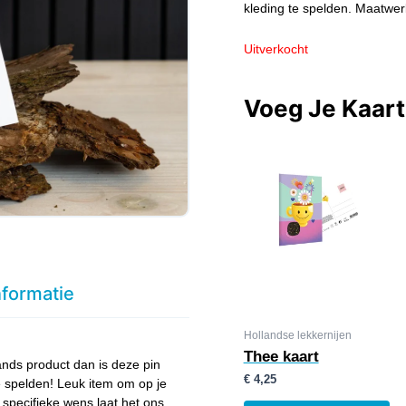
kleding te spelden. Maatwer
Uitverkocht
Voeg Je Kaar
nformatie
Hollandse lekkernijen
Thee kaart
ands product dan is deze pin
€
4,25
 spelden! Leuk item om op je
 specifieke wens laat het ons