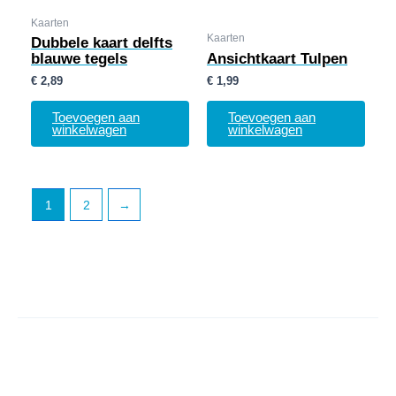
Kaarten
Kaarten
Dubbele kaart delfts
blauwe tegels
Ansichtkaart Tulpen
€
2,89
€
1,99
Toevoegen aan
Toevoegen aan
winkelwagen
winkelwagen
1
2
→