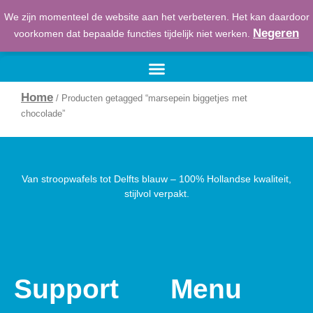
Ga
We zijn momenteel de website aan het verbeteren. Het kan daardoor
naar
€
0,00
Winkelwage
Negeren
voorkomen dat bepaalde functies tijdelijk niet werken.
de
inhoud
Home
/ Producten getagged “marsepein biggetjes met
chocolade”
Van stroopwafels tot Delfts blauw – 100% Hollandse kwaliteit,
stijlvol verpakt.
Support
Menu