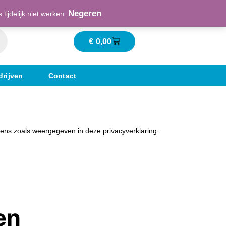
Maatschappelijk verantwoord ondernemend
Negeren
ijdelijk niet werken.
€
0,00
Winkelwagen
drijven
Contact
ens zoals weergegeven in deze privacyverklaring.
en