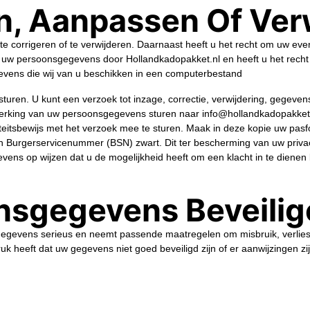
n, Aanpassen Of Ver
te corrigeren of te verwijderen. Daarnaast heeft u het recht om uw e
 uw persoonsgegevens door Hollandkadopakket.nl en heeft u het rech
evens die wij van u beschikken in een computerbestand
sturen. U kunt een verzoek tot inzage, correctie, verwijdering, gegev
rking van uw persoonsgegevens sturen naar info@hollandkadopakket.nl
iteitsbewijs met het verzoek mee te sturen. Maak in deze kopie uw pa
urgerservicenummer (BSN) zwart. Dit ter bescherming van uw privacy
ens op wijzen dat u de mogelijkheid heeft om een klacht in te dienen bi
nsgegevens Beveilig
gegevens serieus en neemt passende maatregelen om misbruik, verli
ruk heeft dat uw gegevens niet goed beveiligd zijn of er aanwijzingen 