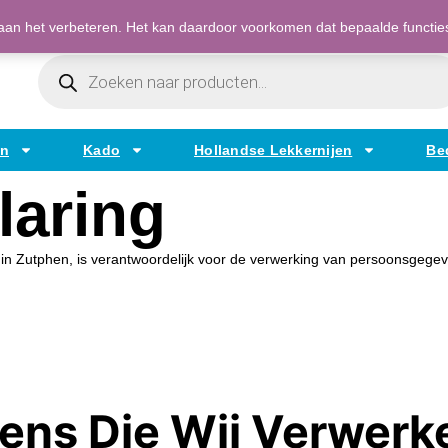
Bestellen op factuur mogelijk voor bedrijven
an het verbeteren. Het kan daardoor voorkomen dat bepaalde functies t
Producten
Zoeken
en
Kado
Hollandse Lekkernijen
Be
laring
n Zutphen, is verantwoordelijk voor de verwerking van persoonsgegev
ns Die Wij Verwerk