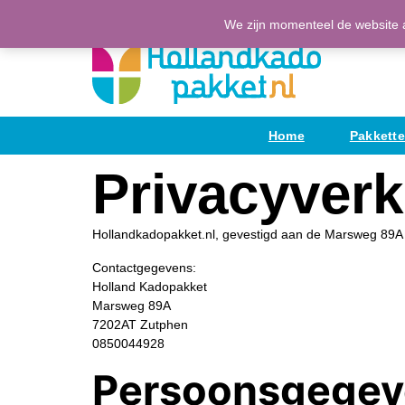
Ga
(H)Eerlijke Hollandse producten
We zijn momenteel de website a
naar
de
inhoud
Home
Pakkett
Privacyverk
Hollandkadopakket.nl, gevestigd aan de Marsweg 89A i
Contactgegevens:
Holland Kadopakket
Marsweg 89A
7202AT Zutphen
0850044928
Persoonsgegeve