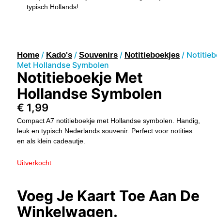
typisch Hollands!
/
/
/
/ Notitie
Home
Kado's
Souvenirs
Notitieboekjes
Met Hollandse Symbolen
Notitieboekje Met
Hollandse Symbolen
€
1,99
Compact A7 notitieboekje met Hollandse symbolen. Handig,
leuk en typisch Nederlands souvenir. Perfect voor notities
en als klein cadeautje.
Uitverkocht
Voeg Je Kaart Toe Aan De
Winkelwagen.