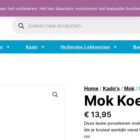
Bestellen op factuur mogelijk voor bedrijven
an het verbeteren. Het kan daardoor voorkomen dat bepaalde functies t
Producten
Zoeken
en
Kado
Hollandse Lekkernijen
Be
/
/
/ 
Home
Kado's
Mok
Mok Ko
€
13,95
Deze leuke porseleinen mok
die je brutaal aankijkt vana
cm