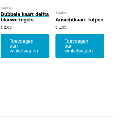
Kaarten
Kaarten
Dubbele kaart delfts
blauwe tegels
Ansichtkaart Tulpen
€
2,89
€
1,99
Toevoegen
Toevoegen
aan
aan
winkelwagen
winkelwagen