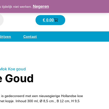
Maatschappelijk verantwoord ondernemend
Negeren
ijdelijk niet werken.
€
0,00
Winkelwagen
drijven
Contact
Mok Koe goud
e Goud
 is gedecoreerd met een nieuwsgierige Hollandse koe
f het kopje. Inhoud 300 ml, Ø 8,5 cm., B 12 cm, H 9,5