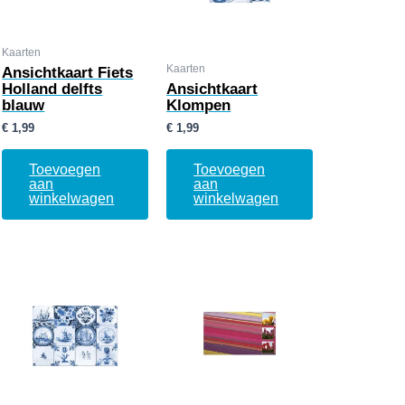
Kaarten
Kaarten
Ansichtkaart Fiets
Holland delfts
Ansichtkaart
blauw
Klompen
€
1,99
€
1,99
Toevoegen
Toevoegen
aan
aan
winkelwagen
winkelwagen