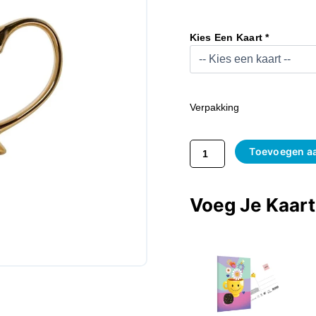
Mok
Koe
Kies Een Kaart *
Goud
Aantal
Verpakking
Toevoegen a
Voeg Je Kaar