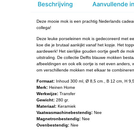
Beschrijving
Aanvullende i
Deze mooie mok is een prachtig Nederlands cadeaut
collega!
Deze leuke porseleinen mok is gedecoreerd met ee
koe die je brutaal aankijkt vanaf het kopje. Het top
aardewerk! Het sierlijke gouden oortje geeft de m
uitstraling. De collectie Delfts blauwe mokken bestaa
afbeeldingen en ook elk oortje is net even anders, 
om verschillende mokken met elkaar te combineren
Formaat:
Inhoud 300 ml, Ø 8,5 cm., B 12 cm, H 9,
Merk:
Heinen Home
Werkwijze:
Transfer
Gewicht:
280 gr.
Materiaal:
Keramiek
Vaatwasmachinebestendig:
Nee
Magnetronbestendig:
Nee
Ovenbestendig:
Nee