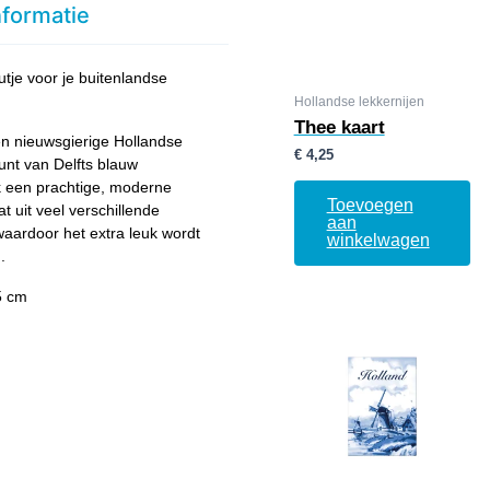
nformatie
je voor je buitenlandse
Hollandse lekkernijen
Thee kaart
n nieuwsgierige Hollandse
€
4,25
punt van Delfts blauw
ok een prachtige, moderne
Toevoegen
t uit veel verschillende
aan
waardoor het extra leuk wordt
winkelwagen
.
5 cm