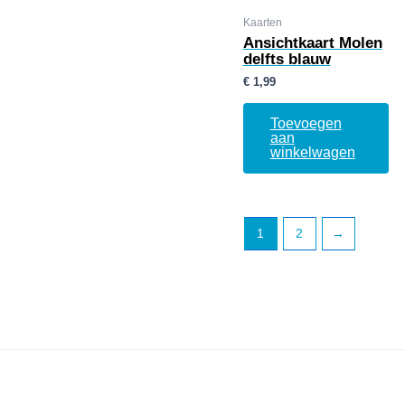
Kaarten
Ansichtkaart Molen
delfts blauw
€
1,99
Toevoegen
aan
winkelwagen
1
2
→