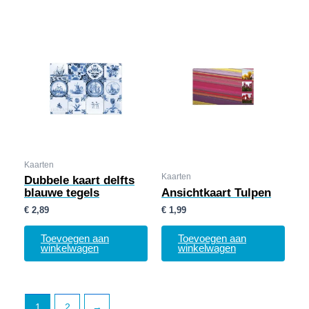
Kaarten
Kaarten
Dubbele kaart delfts
blauwe tegels
Ansichtkaart Tulpen
€
2,89
€
1,99
Toevoegen aan
Toevoegen aan
winkelwagen
winkelwagen
1
2
→