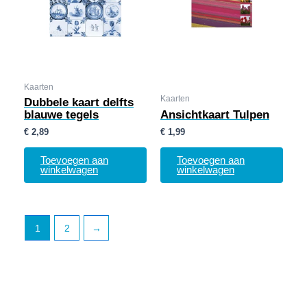
Kaarten
Kaarten
Dubbele kaart delfts
blauwe tegels
Ansichtkaart Tulpen
€
2,89
€
1,99
Toevoegen aan
Toevoegen aan
winkelwagen
winkelwagen
1
2
→