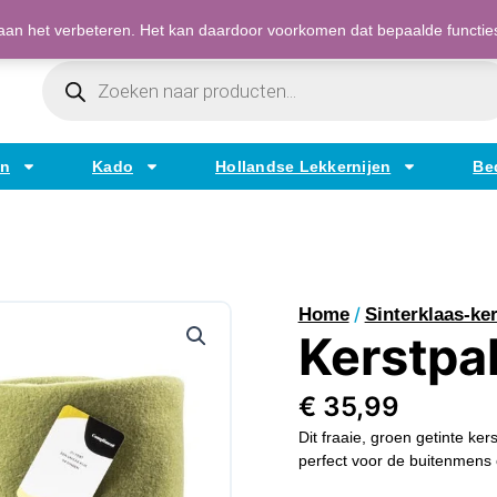
Bestellen op factuur mogelijk voor bedrijven
an het verbeteren. Het kan daardoor voorkomen dat bepaalde functies t
Producten
Zoeken
en
Kado
Hollandse Lekkernijen
Be
/
Home
Sinterklaas-ker
Kerstpa
€
35,99
Dit fraaie, groen getinte ker
perfect voor de buitenmens