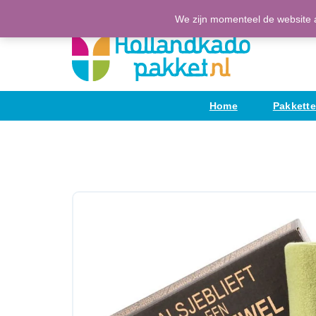
Ga
(H)Eerlijke Hollandse producten
We zijn momenteel de website a
naar
de
inhoud
Home
Pakkett