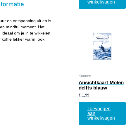
winkelwagen
nformatie
tuur en ontspanning uit en is
een mindful moment. Het
ideaal om je in te wikkelen
 koffie lekker warm, ook
Kaarten
Ansichtkaart Molen
delfts blauw
€
1,99
Toevoegen
aan
winkelwagen