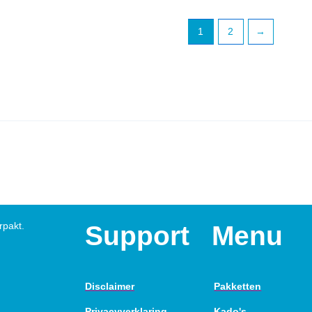
1
2
→
rpakt.
Support
Menu
Disclaimer
Pakketten
Privacyverklaring
Kado's