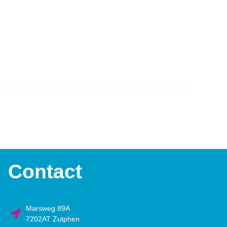
Contact
Marsweg 89A
7202AT Zutphen