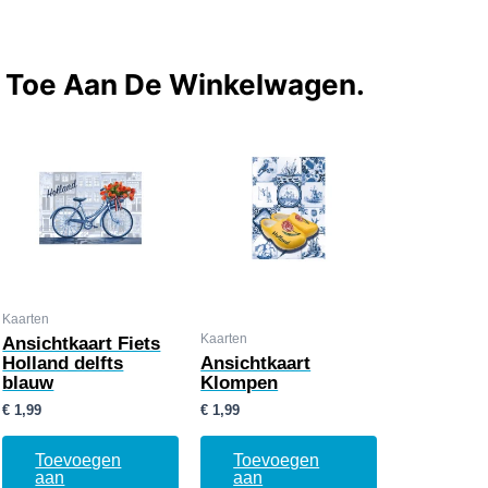
t Toe Aan De Winkelwagen.
Kaarten
Kaarten
Ansichtkaart Fiets
Holland delfts
Ansichtkaart
blauw
Klompen
€
1,99
€
1,99
Toevoegen
Toevoegen
aan
aan