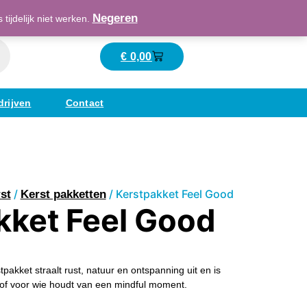
Maatschappelijk verantwoord ondernemend
Negeren
ijdelijk niet werken.
€
0,00
Winkelwagen
drijven
Contact
/
/ Kerstpakket Feel Good
st
Kerst pakketten
kket Feel Good
stpakket straalt rust, natuur en ontspanning uit en is
 of voor wie houdt van een mindful moment.