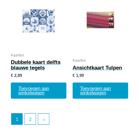
Kaarten
Kaarten
Dubbele kaart delfts
blauwe tegels
Ansichtkaart Tulpen
€
2,89
€
1,99
Toevoegen aan
Toevoegen aan
winkelwagen
winkelwagen
1
2
→