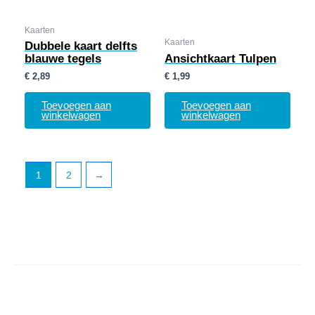
Kaarten
Kaarten
Dubbele kaart delfts
blauwe tegels
Ansichtkaart Tulpen
€
2,89
€
1,99
Toevoegen aan
Toevoegen aan
winkelwagen
winkelwagen
1
2
→