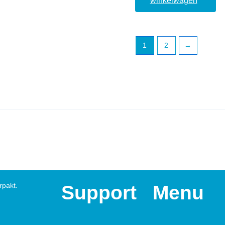
winkelwagen
1
2
→
rpakt.
Support
Menu