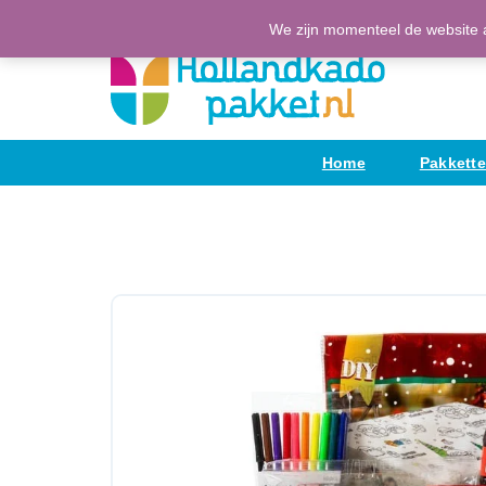
Ga
(H)Eerlijke Hollandse producten
We zijn momenteel de website a
naar
de
inhoud
Home
Pakkett