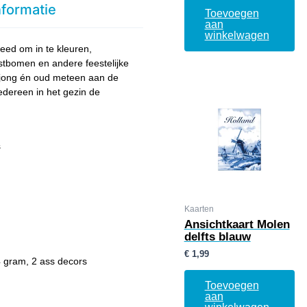
nformatie
Toevoegen
aan
winkelwagen
kleed om in te kleuren,
stbomen en andere feestelijke
dat jong én oud meteen aan de
edereen in het gezin de
s
Kaarten
Ansichtkaart Molen
delfts blauw
€
1,99
4 gram, 2 ass decors
Toevoegen
aan