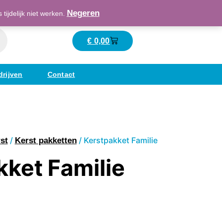
Maatschappelijk verantwoord ondernemend
Negeren
ijdelijk niet werken.
€
0,00
Winkelwagen
drijven
Contact
/
/ Kerstpakket Familie
st
Kerst pakketten
kket Familie