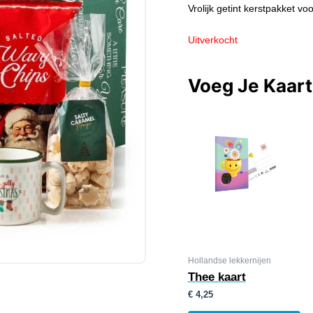
Vrolijk getint kerstpakket voo
Uitverkocht
Voeg Je Kaar
Hollandse lekkernijen
Thee kaart
€
4,25