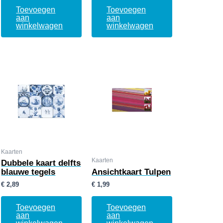
Toevoegen
Toevoegen
aan
aan
winkelwagen
winkelwagen
Kaarten
Kaarten
Dubbele kaart delfts
blauwe tegels
Ansichtkaart Tulpen
€
2,89
€
1,99
Toevoegen
Toevoegen
aan
aan