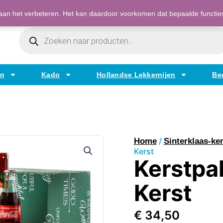
Bestellen op factuur mogelijk voor bedrijven
an het verbeteren. Het kan daardoor voorkomen dat bepaalde functies t
Producten
Zoeken
en
Kado
Hollandse Lekkernijen
Be
/
Home
Sinterklaas-ker
Kerst
Kerstpa
Kerst
€
34,50