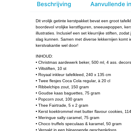
Beschrijving
Aanvullende i
Dit vrolijk getinte kerstpakket bevat een groot tafel
boordevol vrolijke kerstfiguren, sneeuwpoppen, ker
illustraties. Inclusief een set kleurrijke stiften, zo
slag kunnen. Samen met diverse lekkernijen komt i
kerstvakantie wel door!
INHOUD:
• Christmas aardewerk beker, 500 ml, 4 ass. decor
• Viltstiften, 10 st
• Royaal inkleur tafelkleed, 240 x 135 cm
• Twee flesjes Coca Cola regular, à 20 cl
• Ribbelchips zout, 150 gram
• Goudse kaas baguettes, 75 gram
• Popcorn zout, 100 gram
• Thee Fairtrade, 5 x 2 gram
• Kerst koektrommel met butter flavour cookies, 11
• Meringue salty caramel, 75 gram
• Choco truffels speculaas & karamel, 50 gram
• Verpakt in een bijpassende geschenkdoos