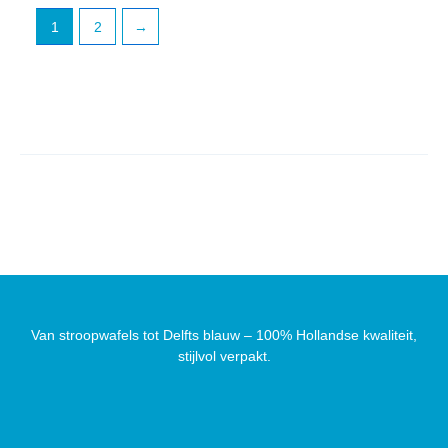
1
2
→
Van stroopwafels tot Delfts blauw – 100% Hollandse kwaliteit,
stijlvol verpakt.