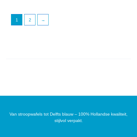
1
2
→
Van stroopwafels tot Delfts blauw – 100% Hollandse kwaliteit,
stijlvol verpakt.