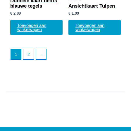
Dubbele kaart delfts
blauwe tegels
Ansichtkaart Tulpen
€
2,89
€
1,99
Toevoegen aan
Toevoegen aan
winkelwagen
winkelwagen
1
2
→