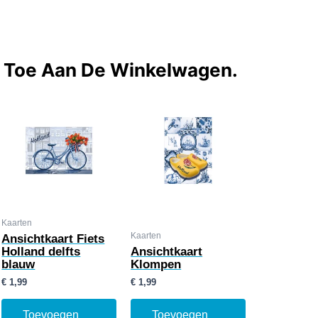
t Toe Aan De Winkelwagen.
Kaarten
Kaarten
Ansichtkaart Fiets
Holland delfts
Ansichtkaart
blauw
Klompen
€
1,99
€
1,99
Toevoegen
Toevoegen