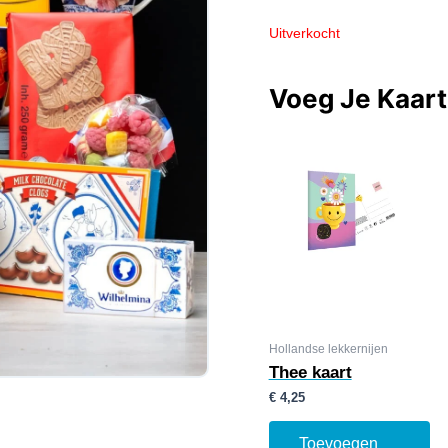
Uitverkocht
Voeg Je Kaar
Hollandse lekkernijen
Thee kaart
€
4,25
Toevoegen