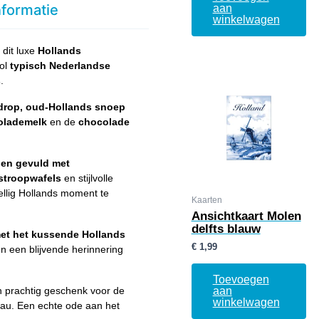
nformatie
aan
winkelwagen
dit luxe
Hollands
vol
typisch Nederlandse
s
.
 drop, oud-Hollands snoep
olademelk
en de
chocolade
pen gevuld met
-stroopwafels
en stijlvolle
llig Hollands moment te
Kaarten
Ansichtkaart Molen
delfts blauw
et het kussende Hollands
€
1,99
 een blijvende herinnering
Toevoegen
n prachtig geschenk voor de
aan
winkelwagen
eau. Een echte ode aan het