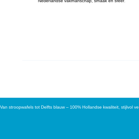
Nederlandse vakmanschap, smaak en sfeer.
Van stroopwafels tot Delfts blauw – 100% Hollandse kwaliteit, stijlvol ve