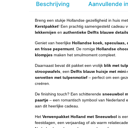
Beschrijving
Aanvullende i
Breng een stukje Hollandse gezelligheid in huis met 
Kerstpakket
! Een prachtig samengesteld cadeau 
lekkernijen
en
authentieke Delfts blauwe detail
Geniet van heerlijke
Hollandse koek, speculaas,
en frisse pepermunt
. De romige
Hollandse choc
klompjes
maken het smulmoment compleet.
Daarnaast bevat dit pakket een vrolijk
blik met tul
stroopwafels
, een
Delfts blauw huisje met mini
servetten met tulpenmotief
– perfect om een geze
creëren.
De finishing touch? Een schitterende
sneeuwbol m
paartje
– een romantisch symbool van Nederland en
aan dit heerlijke cadeau.
Het
Verwenpakket Holland met Sneeuwbol
is ee
feestdagen, een verjaardag of als warm relatiecad