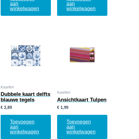
aan
aan
winkelwagen
winkelwagen
Kaarten
Kaarten
Dubbele kaart delfts
blauwe tegels
Ansichtkaart Tulpen
€
2,89
€
1,99
Toevoegen
Toevoegen
aan
aan
winkelwagen
winkelwagen