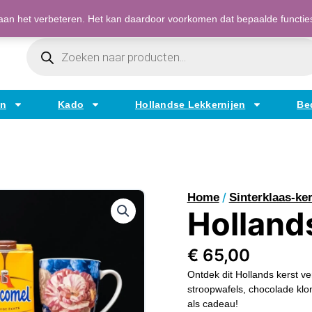
Bestellen op factuur mogelijk voor bedrijven
an het verbeteren. Het kan daardoor voorkomen dat bepaalde functies t
Producten
Zoeken
en
Kado
Hollandse Lekkernijen
Be
/
Home
Sinterklaas-ker
Holland
€
65,00
Ontdek dit Hollands kerst v
stroopwafels, chocolade kl
als cadeau!