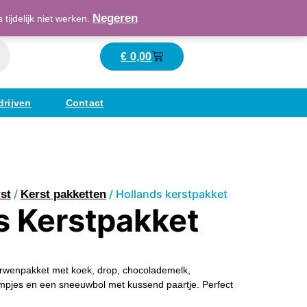
Maatschappelijk verantwoord ondernemend
Negeren
ijdelijk niet werken.
€
0,00
Winkelwagen
drijven
Contact
/
/ Hollands kerstpakket
st
Kerst pakketten
s Kerstpakket
erwenpakket met koek, drop, chocolademelk,
ompjes en een sneeuwbol met kussend paartje. Perfect