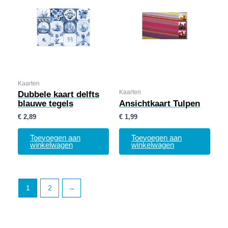
Kaarten
Kaarten
Dubbele kaart delfts
blauwe tegels
Ansichtkaart Tulpen
€
2,89
€
1,99
Toevoegen aan
Toevoegen aan
winkelwagen
winkelwagen
1
2
→