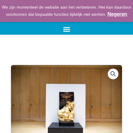
Ga
We zijn momenteel de website aan het verbeteren. Het kan daardoor
naar
€
0,00
Winkelwage
Negeren
voorkomen dat bepaalde functies tijdelijk niet werken.
de
inhoud