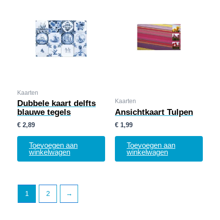
Kaarten
Kaarten
Dubbele kaart delfts
blauwe tegels
Ansichtkaart Tulpen
€
2,89
€
1,99
Toevoegen aan
Toevoegen aan
winkelwagen
winkelwagen
1
2
→