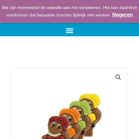
Ga
We zijn momenteel de website aan het verbeteren. Het kan daardoor
naar
€
0,00
Winkelwage
Negeren
voorkomen dat bepaalde functies tijdelijk niet werken.
de
inhoud