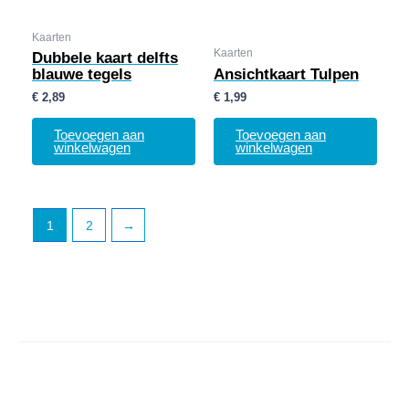
Kaarten
Kaarten
Dubbele kaart delfts
blauwe tegels
Ansichtkaart Tulpen
€
2,89
€
1,99
Toevoegen aan
Toevoegen aan
winkelwagen
winkelwagen
1
2
→