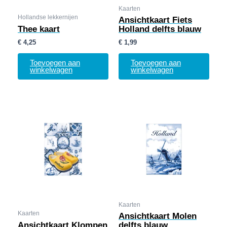
Kaarten
Hollandse lekkernijen
Ansichtkaart Fiets
Thee kaart
Holland delfts blauw
€
4,25
€
1,99
Toevoegen aan
Toevoegen aan
winkelwagen
winkelwagen
Kaarten
Kaarten
Ansichtkaart Molen
Ansichtkaart Klompen
delfts blauw