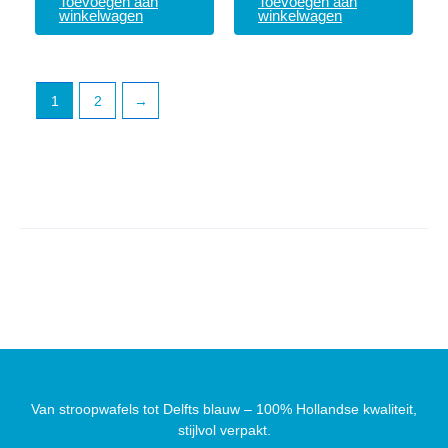
Toevoegen aan
Toevoegen aan
winkelwagen
winkelwagen
1
2
→
Van stroopwafels tot Delfts blauw – 100% Hollandse kwaliteit,
stijlvol verpakt.