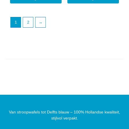
1
2
→
Van stroopwafels tot Delfts blauw – 100% Hollandse kwaliteit,
stijlvol verpakt.