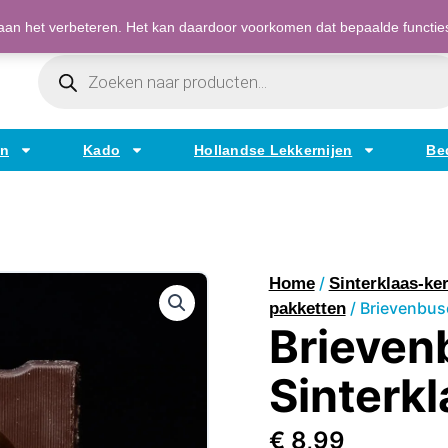
Bestellen op factuur mogelijk voor bedrijven
an het verbeteren. Het kan daardoor voorkomen dat bepaalde functies t
Producten
Zoeken
en
Kado
Hollandse Lekkernijen
Be
/
Home
Sinterklaas-ker
/ Brievenbus
pakketten
Brieven
Sinterkl
€
8,99