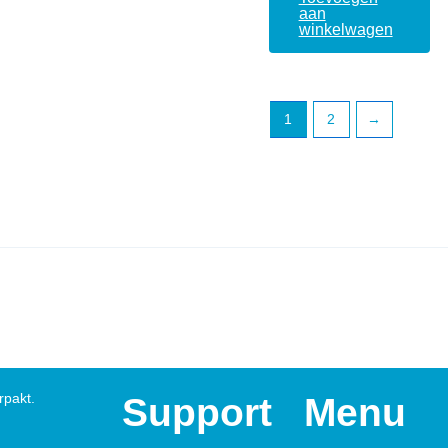
aan
winkelwagen
1
2
→
rpakt.
Support
Menu