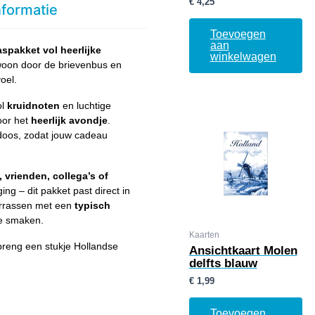
€
4,25
nformatie
Toevoegen
aan
spakket vol heerlijke
winkelwagen
gewoon door de brievenbus en
oel.
ol
kruidnoten
en luchtige
oor het
heerlijk avondje
.
sdoos, zodat jouw cadeau
 vrienden, collega’s of
ging – dit pakket past direct in
errassen met een
typisch
he smaken.
Kaarten
reng een stukje Hollandse
Ansichtkaart Molen
delfts blauw
€
1,99
Toevoegen