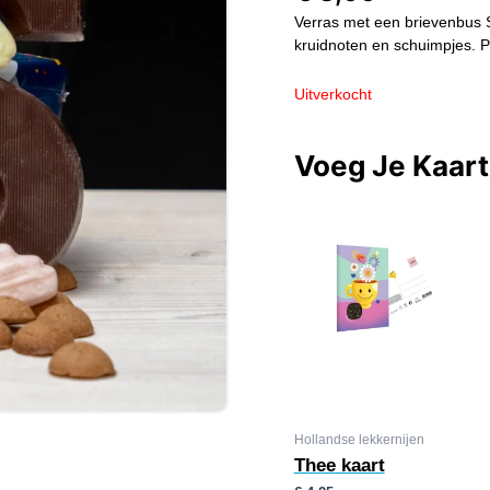
Verras met een brievenbus S
kruidnoten en schuimpjes. P
Uitverkocht
Voeg Je Kaar
Hollandse lekkernijen
Thee kaart