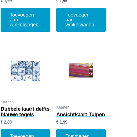
€
1,99
€
1,99
Toevoegen
Toevoegen
aan
aan
winkelwagen
winkelwagen
Kaarten
Kaarten
Dubbele kaart delfts
blauwe tegels
Ansichtkaart Tulpen
€
2,89
€
1,99
Toevoegen
Toevoegen