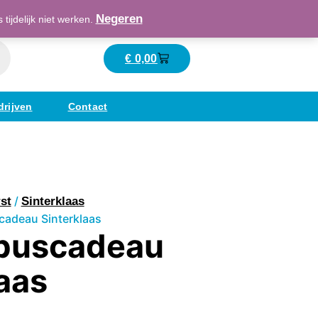
Maatschappelijk verantwoord ondernemend
Negeren
ijdelijk niet werken.
€
0,00
Winkelwagen
drijven
Contact
/
st
Sinterklaas
cadeau Sinterklaas
buscadeau
aas