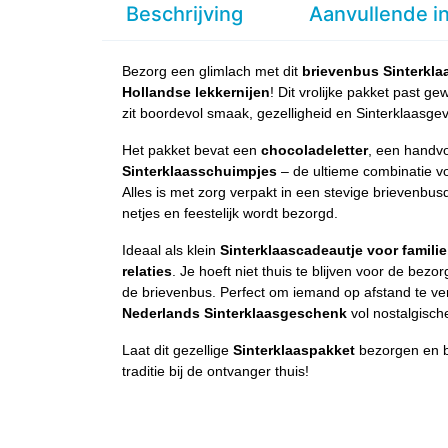
Beschrijving
Aanvullende i
Bezorg een glimlach met dit
brievenbus Sinterklaa
Hollandse lekkernijen
! Dit vrolijke pakket past 
zit boordevol smaak, gezelligheid en Sinterklaasgev
Het pakket bevat een
chocoladeletter
, een handv
Sinterklaasschuimpjes
– de ultieme combinatie v
Alles is met zorg verpakt in een stevige brievenbu
netjes en feestelijk wordt bezorgd.
Ideaal als klein
Sinterklaascadeautje voor familie,
relaties
. Je hoeft niet thuis te blijven voor de bezor
de brievenbus. Perfect om iemand op afstand te v
Nederlands Sinterklaasgeschenk
vol nostalgisc
Laat dit gezellige
Sinterklaaspakket
bezorgen en b
traditie bij de ontvanger thuis!