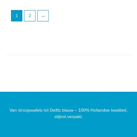
1
2
→
Van stroopwafels tot Delfts blauw – 100% Hollandse kwaliteit,
stijlvol verpakt.