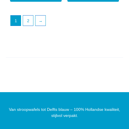
1
2
→
Van stroopwafels tot Delfts blauw – 100% Hollandse kwaliteit,
stijlvol verpakt.