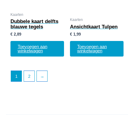
Kaarten
Kaarten
Dubbele kaart delfts
blauwe tegels
Ansichtkaart Tulpen
€
2,89
€
1,99
Toevoegen aan
Toevoegen aan
winkelwagen
winkelwagen
1
2
→