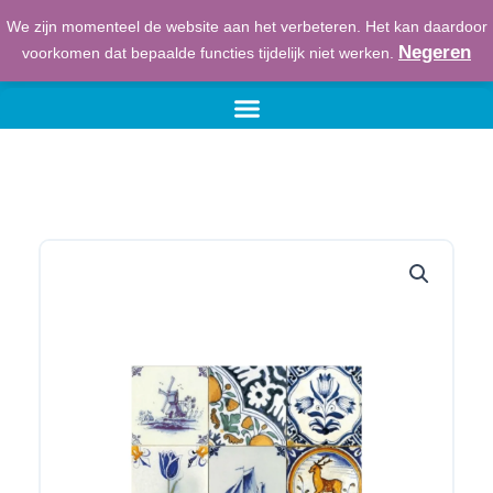
Ga
We zijn momenteel de website aan het verbeteren. Het kan daardoor
naar
€
0,00
Winkelwage
Negeren
voorkomen dat bepaalde functies tijdelijk niet werken.
de
inhoud