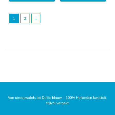
1
2
→
Van stroopwafels tot Delfts blauw – 100% Hollandse kwaliteit,
stijlvol verpakt.