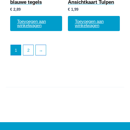
blauwe tegels
Ansichtkaart Tulpen
€
2,89
€
1,99
Toevoegen aan
Toevoegen aan
winkelwagen
winkelwagen
1
2
→