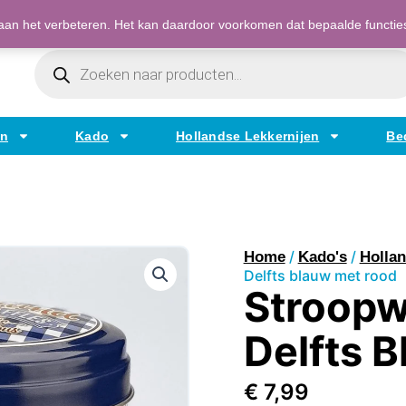
Bestellen op factuur mogelijk voor bedrijven
an het verbeteren. Het kan daardoor voorkomen dat bepaalde functies t
Producten
Zoeken
en
Kado
Hollandse Lekkernijen
Be
/
/
Home
Kado's
Hollan
Delfts blauw met rood
Stroopwa
Delfts 
€
7,99