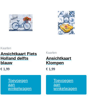
Kaarten
Kaarten
Ansichtkaart Fiets
Holland delfts
Ansichtkaart
blauw
Klompen
€
1,99
€
1,99
Toevoegen
Toevoegen
aan
aan
winkelwagen
winkelwagen