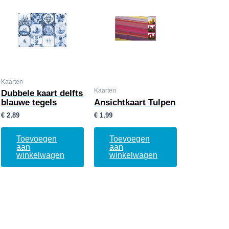
Kaarten
Kaarten
Dubbele kaart delfts
blauwe tegels
Ansichtkaart Tulpen
€
2,89
€
1,99
Toevoegen
Toevoegen
aan
aan
winkelwagen
winkelwagen