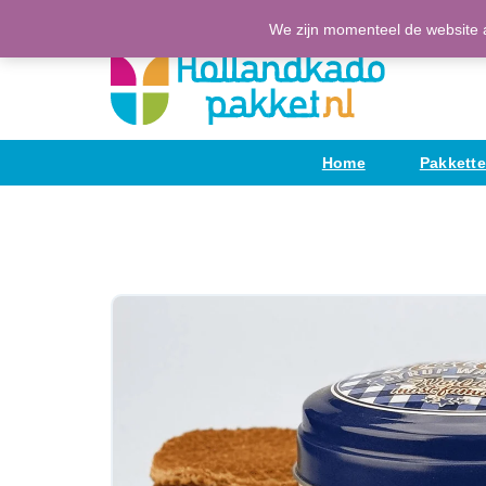
Ga
(H)Eerlijke Hollandse producten
We zijn momenteel de website a
naar
de
inhoud
Home
Pakkett