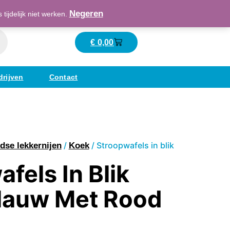
Maatschappelijk verantwoord ondernemend
Negeren
ijdelijk niet werken.
€
0,00
Winkelwagen
drijven
Contact
/
/ Stroopwafels in blik
dse lekkernijen
Koek
fels In Blik
Blauw Met Rood