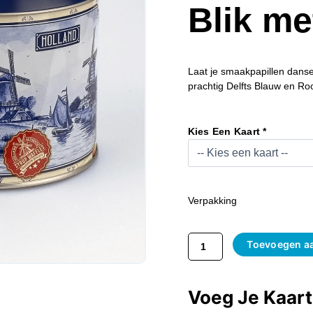
Blik m
Laat je smaakpapillen danse
prachtig Delfts Blauw en Roo
Stroopwafels
In
Kies Een Kaart *
Blik
Delfts
Blauw
Met
Rood
Verpakking
Aantal
Toevoegen a
Voeg Je Kaar