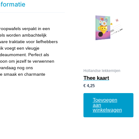
nformatie
roopwafels verpakt in een
fels worden ambachtelijk
re traktatie voor liefhebbers
ik voegt een vleugje
cadeaumoment. Perfect als
ewoon om jezelf te verwennen
 vandaag nog ons
Hollandse lekkernijen
ijke smaak en charmante
Thee kaart
€
4,25
Toevoegen
aan
winkelwagen