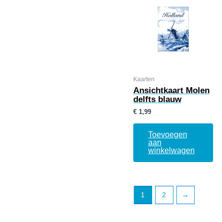
Kaarten
Ansichtkaart Molen
delfts blauw
€
1,99
Toevoegen
aan
winkelwagen
1
2
→