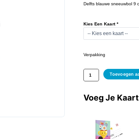
Delfts blauwe sneeuwbol 9 
Sneeuwbol
Molen
Kies Een Kaart *
Delfts
Blauw
Aantal
Verpakking
Toevoegen a
Voeg Je Kaar