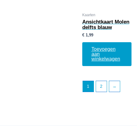
Kaarten
Ansichtkaart Molen
delfts blauw
€
1,99
Toevoegen
aan
winkelwagen
1
2
→