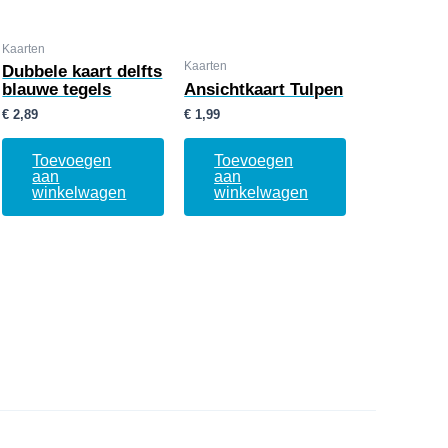
Kaarten
Kaarten
Dubbele kaart delfts
blauwe tegels
Ansichtkaart Tulpen
€
2,89
€
1,99
Toevoegen
Toevoegen
aan
aan
winkelwagen
winkelwagen