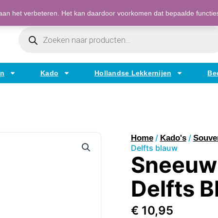
Bestellen op factuur mogelijk voor bedrijven
an het verbeteren. Het kan daardoor voorkomen dat bepaalde functies t
Producten
Zoeken
en
Kado
Hollandse Lekkernijen
Be
/
/
Home
Kado's
Souve
Delfts blauw
Sneeuw
Delfts 
€
10,95