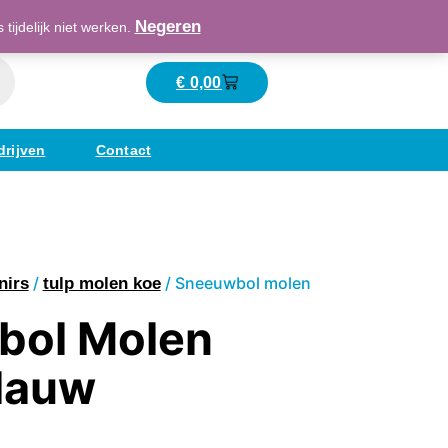
Maatschappelijk verantwoord ondernemend
Negeren
ijdelijk niet werken.
€
0,00
Winkelwagen
drijven
Contact
/
/ Sneeuwbol molen
nirs
tulp molen koe
bol Molen
Blauw