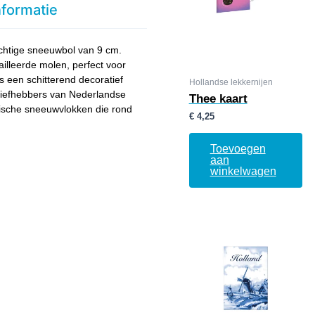
nformatie
achtige sneeuwbol van 9 cm.
ailleerde molen, perfect voor
 een schitterend decoratief
Hollandse lekkernijen
 liefhebbers van Nederlandse
Thee kaart
ische sneeuwvlokken die rond
€
4,25
Toevoegen
aan
winkelwagen