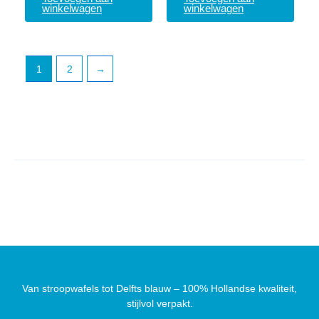
winkelwagen
winkelwagen
1
2
→
Van stroopwafels tot Delfts blauw – 100% Hollandse kwaliteit,
stijlvol verpakt.