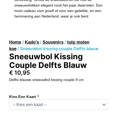
sneeuwvlokken elegant rond het paar dwarrelen. Een
mooi cadeau voor jezelf of voor een geliefde, en een
herinnering aan Nederland, waar je ook bent.
/
/
/
Home
Kado's
Souvenirs
tulp molen
/ Sneeuwbol kissing couple Delfts blauw
koe
Sneeuwbol Kissing
Couple Delfts Blauw
€
10,95
Delfts blauwe sneeuwbol kissing couple 9 cm
Sneeuwbol
Kissing
Kies Een Kaart *
Couple
Delfts
Blauw
Aantal