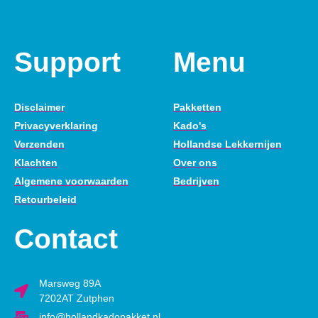
Support
Menu
Disclaimer
Pakketten
Privacyverklaring
Kado's
Verzenden
Hollandse Lekkernijen
Klachten
Over ons
Algemene voorwaarden
Bedrijven
Retourbeleid
Contact
Marsweg 89A
7202AT Zutphen
info@hollandkadopakket.nl