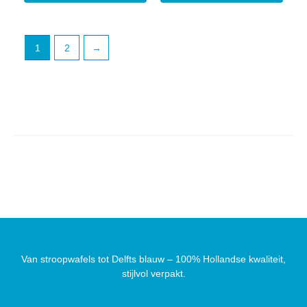
1
2
→
Van stroopwafels tot Delfts blauw – 100% Hollandse kwaliteit,
stijlvol verpakt.