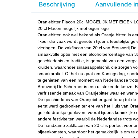
Beschrijving
Aanvullende i
Oranjebitter Flacon 20cl MOGELIJK MET EIGEN
20 cl Flacon mogelijk met eigen logo
Oranjebitter, ook wel bekend als Oranje bitter, is 
likeur die vaak wordt genoten tijdens feestelijke g
vieringen. De zakflacon van 20 cl van Brouwerij D
smaakvolle optie met een alcoholpercentage van 30%
geschiedenis en traditie, is gemaakt van een zorg
kruiden, waaronder sinaasappelschil, die zorgen v
smaakprofiel. Of het nu gaat om Koningsdag, spo
te genieten van een moment van Nederlandse trots,
Brouwerij De Schermer is een uitstekende keuze. B
verfrissende smaak van Oranjebitter waar en wann
De geschiedenis van Oranjebitter gaat terug tot de
eerst werd gedronken ter ere van het Huis van Oran
geliefd drankje gebleven, vooral tijdens koninklijk
andere festiviteiten waarbij de Nederlandse trots wo
De handzame zakflacon van 20 cl is perfect voor o
bijeenkomsten, waardoor het gemakkelijk is om te 