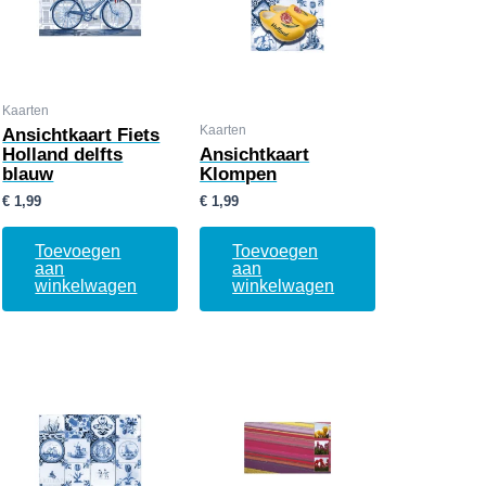
Kaarten
Kaarten
Ansichtkaart Fiets
Holland delfts
Ansichtkaart
blauw
Klompen
€
1,99
€
1,99
Toevoegen
Toevoegen
aan
aan
winkelwagen
winkelwagen