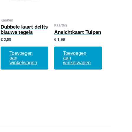
Kaarten
Kaarten
Dubbele kaart delfts
blauwe tegels
Ansichtkaart Tulpen
€
2,89
€
1,99
Toevoegen
Toevoegen
aan
aan
winkelwagen
winkelwagen