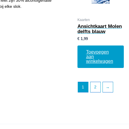
Met zijn 30% alcoholgehalte
j elke slok.
Kaarten
Ansichtkaart Molen
delfts blauw
€
1,99
Toevoegen
aan
winkelwagen
1
2
→