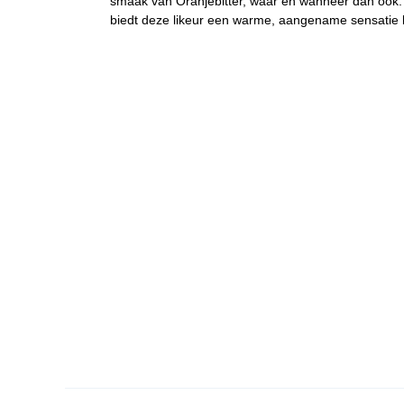
smaak van Oranjebitter, waar en wanneer dan ook. 
biedt deze likeur een warme, aangename sensatie bi