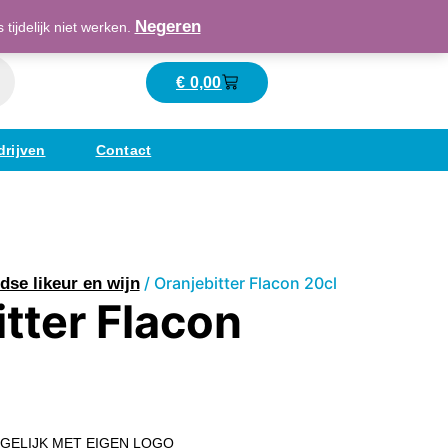
Maatschappelijk verantwoord ondernemend
Negeren
ijdelijk niet werken.
€
0,00
Winkelwagen
drijven
Contact
/ Oranjebitter Flacon 20cl
dse likeur en wijn
tter Flacon
 MOGELIJK MET EIGEN LOGO