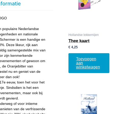
nformatie
 LOGO
een populaire Nederlandse
elegenheden en nationale
Hollandse lekkernijen
e Schermer is een handige en
Thee kaart
. Deze likeur, rijk aan
€
4,25
vuldig samengestelde mix van
oor zijn kenmerkende
Toevoegen
rtevenementen of gewoon om
aan
 de Oranjebitter van
winkelwagen
estel nu en geniet van de
eer dan ook!
 17e eeuw, toen het voor het
je. Sindsdien is het een
e evenementen, maar ook bij
rdt gevierd.
nderweg of voor intieme
genieten van de verfrissende