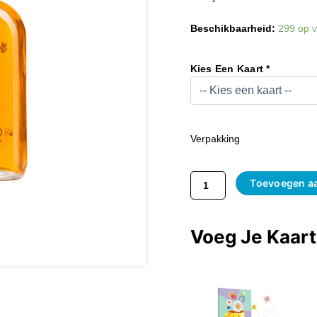
Oranjebitter
Beschikbaarheid:
299 op 
Flacon
20cl
Aantal
Kies Een Kaart *
Verpakking
Toevoegen a
Voeg Je Kaar