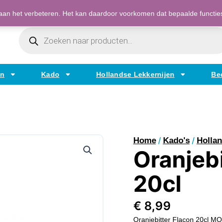
Bestellen op factuur mogelijk voor bedrijven
an het verbeteren. Het kan daardoor voorkomen dat bepaalde functies t
Producten
Zoeken
en
Kado
Hollandse Lekkernijen
Be
/
/
Home
Kado's
Hollan
Oranjebi
20cl
€
8,99
Oranjebitter Flacon 20cl