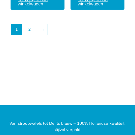
winkelwagen
winkelwagen
1
2
→
Van stroopwafels tot Delfts blauw – 100% Hollandse kwaliteit,
stijlvol verpakt.