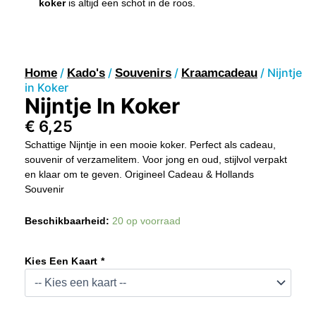
koker
is altijd een schot in de roos.
/
/
/
/ Nijntje
Home
Kado's
Souvenirs
Kraamcadeau
in Koker
Nijntje In Koker
€
6,25
Schattige Nijntje in een mooie koker. Perfect als cadeau,
souvenir of verzamelitem. Voor jong en oud, stijlvol verpakt
en klaar om te geven. Origineel Cadeau & Hollands
Souvenir
Nijntje
Beschikbaarheid:
20 op voorraad
In
Koker
Aantal
Kies Een Kaart *