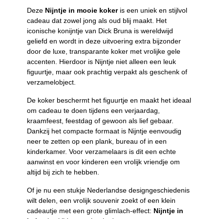
Deze
Nijntje in mooie koker
is een uniek en stijlvol
cadeau dat zowel jong als oud blij maakt. Het
iconische konijntje van Dick Bruna is wereldwijd
geliefd en wordt in deze uitvoering extra bijzonder
door de luxe, transparante koker met vrolijke gele
accenten. Hierdoor is Nijntje niet alleen een leuk
figuurtje, maar ook prachtig verpakt als geschenk of
verzamelobject.
De koker beschermt het figuurtje en maakt het ideaal
om cadeau te doen tijdens een verjaardag,
kraamfeest, feestdag of gewoon als lief gebaar.
Dankzij het compacte formaat is Nijntje eenvoudig
neer te zetten op een plank, bureau of in een
kinderkamer. Voor verzamelaars is dit een echte
aanwinst en voor kinderen een vrolijk vriendje om
altijd bij zich te hebben.
Of je nu een stukje Nederlandse designgeschiedenis
wilt delen, een vrolijk souvenir zoekt of een klein
cadeautje met een grote glimlach-effect:
Nijntje in