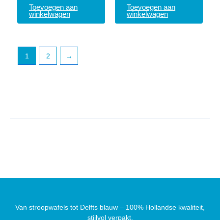
Toevoegen aan
Toevoegen aan
winkelwagen
winkelwagen
1
2
→
Van stroopwafels tot Delfts blauw – 100% Hollandse kwaliteit,
stijlvol verpakt.