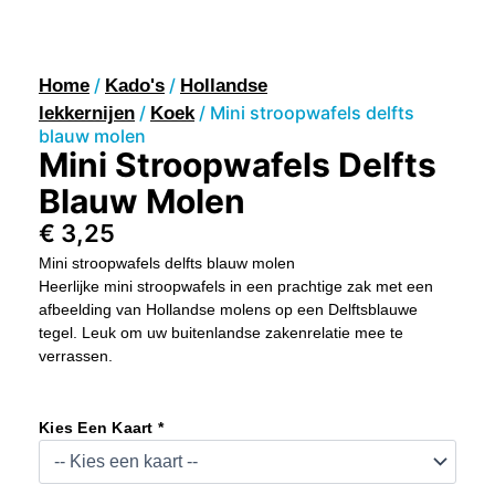
/
/
Home
Kado's
Hollandse
/
/ Mini stroopwafels delfts
lekkernijen
Koek
blauw molen
Mini Stroopwafels Delfts
Blauw Molen
€
3,25
Mini stroopwafels delfts blauw molen
Heerlijke mini stroopwafels in een prachtige zak met een
afbeelding van Hollandse molens op een Delftsblauwe
tegel. Leuk om uw buitenlandse zakenrelatie mee te
verrassen.
Mini
Stroopwafels
Kies Een Kaart *
Delfts
Blauw
Molen