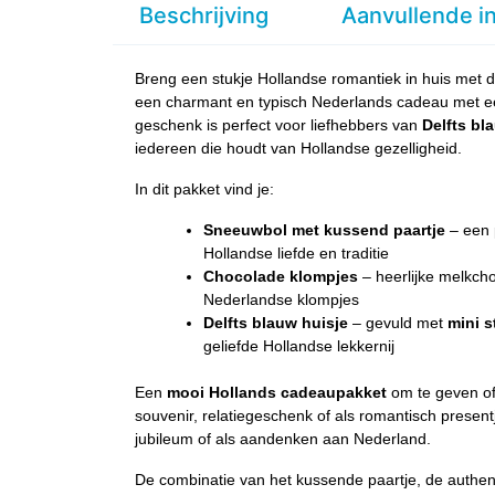
Beschrijving
Aanvullende i
Breng een stukje Hollandse romantiek in huis met d
een charmant en typisch Nederlands cadeau met een
geschenk is perfect voor liefhebbers van
Delfts bl
iedereen die houdt van Hollandse gezelligheid.
In dit pakket vind je:
Sneeuwbol met kussend paartje
– een 
Hollandse liefde en traditie
Chocolade klompjes
– heerlijke melkcho
Nederlandse klompjes
Delfts blauw huisje
– gevuld met
mini 
geliefde Hollandse lekkernij
Een
mooi Hollands cadeaupakket
om te geven of 
souvenir, relatiegeschenk of als romantisch present
jubileum of als aandenken aan Nederland.
De combinatie van het kussende paartje, de authent