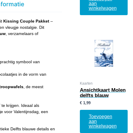
nformatie
aan
winkelwagen
it
Kissing Couple Pakket
–
 vleugje nostalgie. Dit
auw
, verzamelaars of
prachtig symbool van
colaatjes in de vorm van
Kaarten
stroopwafels
, de meest
Ansichtkaart Molen
delfts blauw
€
1,99
te krijgen. Ideaal als
je voor Valentijnsdag, een
Toevoegen
aan
winkelwagen
ieke Delfts blauwe details en