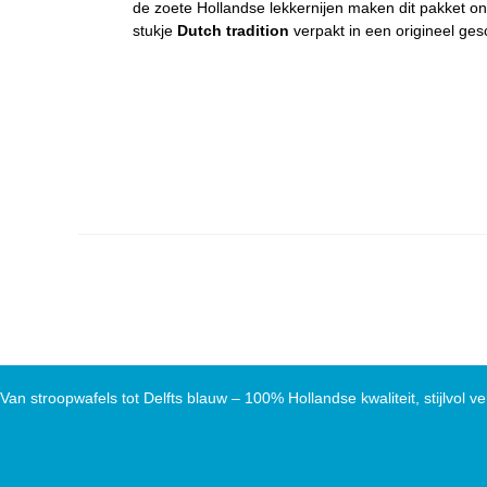
de zoete Hollandse lekkernijen maken dit pakket o
stukje
Dutch tradition
verpakt in een origineel ges
Van stroopwafels tot Delfts blauw – 100% Hollandse kwaliteit, stijlvol ve