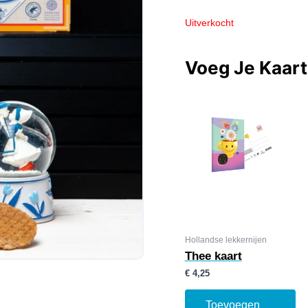
Uitverkocht
Voeg Je Kaar
Hollandse lekkernijen
Thee kaart
€
4,25
Toevoegen