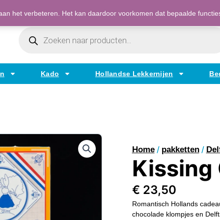
Bestellen op factuur mogelijk voor bedrijven
an het verbeteren. Het kan daardoor voorkomen dat bepaalde functies t
Producten
Zoeken
en
Kado
Hollandse Lekkernijen
Be
/
/
Home
pakketten
Del
Kissing
€
23,50
Romantisch Hollands cadeau
chocolade klompjes en Delft