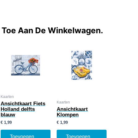
t Toe Aan De Winkelwagen.
Kaarten
Kaarten
Ansichtkaart Fiets
Holland delfts
Ansichtkaart
blauw
Klompen
€
1,99
€
1,99
Toevoegen
Toevoegen