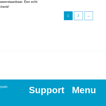
nweerstaanbaar. Een echt
chenk!
1
2
→
rpakt.
Support
Menu