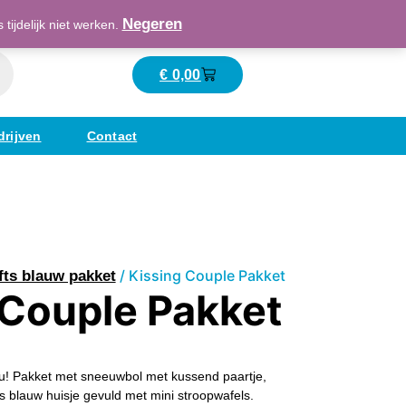
Maatschappelijk verantwoord ondernemend
Negeren
ijdelijk niet werken.
€
0,00
Winkelwagen
drijven
Contact
/ Kissing Couple Pakket
fts blauw pakket
 Couple Pakket
! Pakket met sneeuwbol met kussend paartje,
s blauw huisje gevuld met mini stroopwafels.