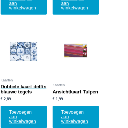
aan
aan
winkelwagen
winkelwagen
Kaarten
Kaarten
Dubbele kaart delfts
blauwe tegels
Ansichtkaart Tulpen
€
2,89
€
1,99
Toevoegen
Toevoegen
aan
aan
winkelwagen
winkelwagen