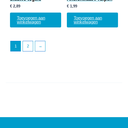
€
2,89
€
1,99
Toevoegen aan
Toevoegen aan
winkelwagen
winkelwagen
1
2
→