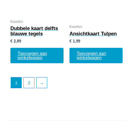
Kaarten
Kaarten
Dubbele kaart delfts
blauwe tegels
Ansichtkaart Tulpen
€
2,89
€
1,99
Toevoegen aan
Toevoegen aan
winkelwagen
winkelwagen
1
2
→