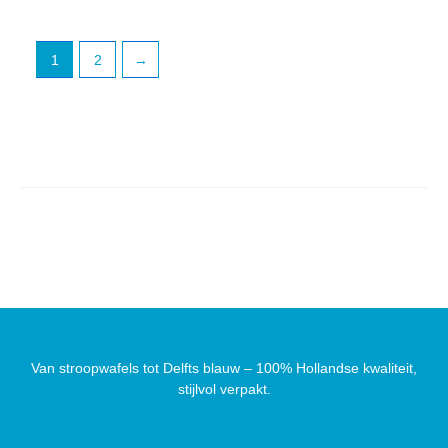
1
2
→
Van stroopwafels tot Delfts blauw – 100% Hollandse kwaliteit,
stijlvol verpakt.